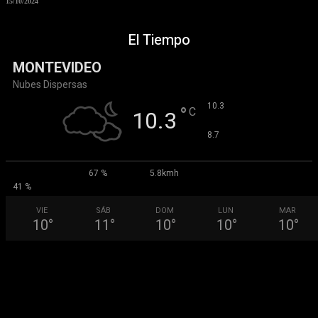
15/10/2024
El Tiempo
MONTEVIDEO
Nubes Dispersas
°
10.3
°
C
10.3
°
8.7
67 %
5.8kmh
41 %
VIE
SÁB
DOM
LUN
MAR
10
°
11
°
10
°
10
°
10
°