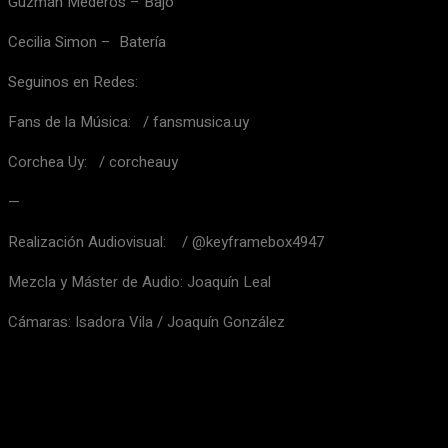
Guzmán Mederos – Bajo
Cecilia Simon – Batería
Seguinos en Redes:
Fans de la Música: / fansmusica.uy
Corchea Uy: / corcheauy
—
Realización Audiovisual: / @keyframebox4947
Mezcla y Máster de Audio: Joaquín Leal
Cámaras: Isadora Vila / Joaquín González