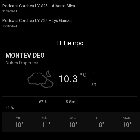
Podcast Corchea UY #25 – Alberto Silva
22/10/2024
Podcast Corchea UY #24 – Lys Gainza
15/10/2024
El Tiempo
MONTEVIDEO
Nubes Dispersas
°
10.3
°
C
10.3
°
8.7
67 %
5.8kmh
41 %
VIE
SÁB
DOM
LUN
MAR
10
°
11
°
10
°
10
°
10
°