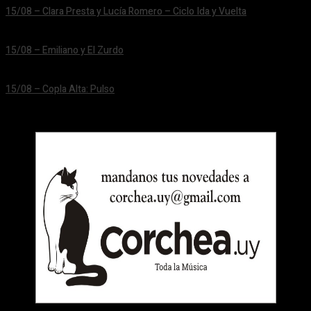
15/08 – Clara Presta y Lucía Romero – Ciclo Ida y Vuelta
24/06/2026
15/08 – Emiliano y El Zurdo
24/06/2026
15/08 – Copla Alta: Pulso
24/06/2026