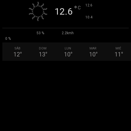
°
12.6
°
C
12.6
°
10.4
53 %
2.2kmh
0 %
SÁB
DOM
LUN
MAR
MIÉ
12
°
13
°
10
°
10
°
11
°