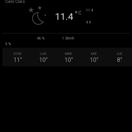
Cielo Claro
°
11.4
°
C
11.4
°
9.9
46 %
1.3kmh
5 %
DOM
LUN
MAR
MIÉ
JUE
11
°
10
°
10
°
10
°
8
°