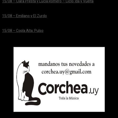
15/08 – Clara Presta y Lucía Romero – Ciclo Ida y Vuelta
24/06/2026
15/08 – Emiliano y El Zurdo
24/06/2026
15/08 – Copla Alta: Pulso
24/06/2026