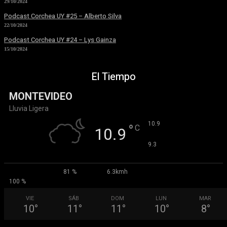
29/10/2024
Podcast Corchea UY #25 – Alberto Silva
22/10/2024
Podcast Corchea UY #24 – Lys Gainza
15/10/2024
El Tiempo
MONTEVIDEO
Lluvia Ligera
°
10.9
°
C
10.9
°
9.3
81 %
6.3kmh
100 %
VIE
SÁB
DOM
LUN
MAR
10
°
11
°
11
°
10
°
8
°