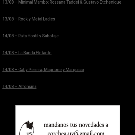
13/08 – Mínimal Mambo: Rossana Taddei & Gustavo Etchenique
24/06/2026
13/08 – Rock y Metal Ladies
24/06/2026
14/08 – Ruta Hostil y Sabotaje
24/06/2026
14/08 – La Banda Flotante
24/06/2026
14/08 – Gaby Pereira, Magnone y Marquisio
24/06/2026
14/08 – Alfonsina
24/06/2026