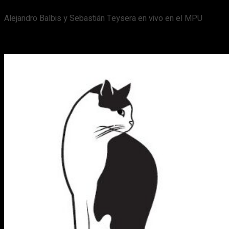
Alejandro Balbis y Sebastián Teysera en vivo en el MPU