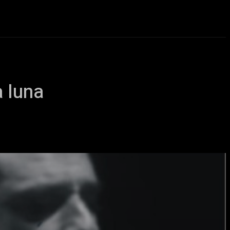
eos
Novedades
More
a luna