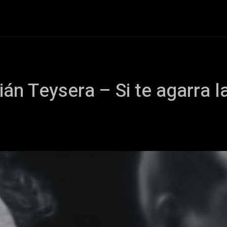
+Cartelera
Notas
Comunidad
Discos
Vid
ián Teysera – Si te agarra l