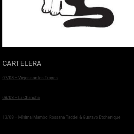
CARTELERA
07/08 – Viejos son los Trapos
24/06/2026
08/08 – La Chancha
24/06/2026
13/08 – Mínimal Mambo: Rossana Taddei & Gustavo Etchenique
24/06/2026