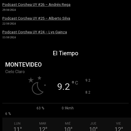
Podcast Corchea UY #26 – Andrés Rega
29/10/2024
Podcast Corchea UY #25 – Alberto Silva
22/10/2024
Podcast Corchea UY #24 – Lys Gainza
15/10/2024
El Tiempo
MONTEVIDEO
Cielo Claro
°
9.2
°
C
9.2
°
8.2
63 %
0.9kmh
6 %
LUN
MAR
MIÉ
JUE
VIE
11
°
12
°
10
°
10
°
12
°