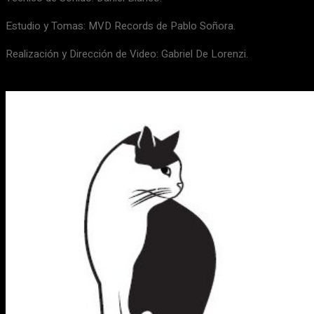
Estudio y Tomas: MVD Records de Pablo Soñora.
Realización y Dirección de Video: Gabriel De Lorenzi.