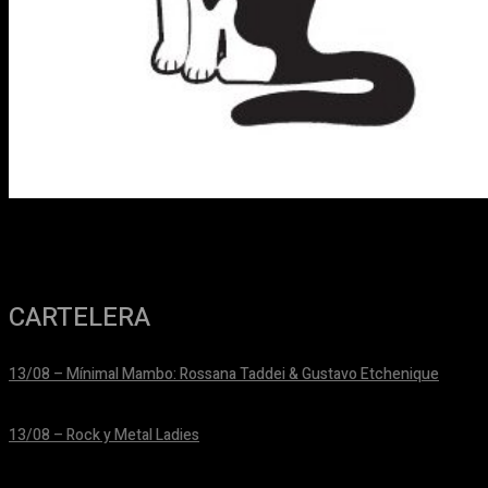
CARTELERA
13/08 – Mínimal Mambo: Rossana Taddei & Gustavo Etchenique
24/06/2026
13/08 – Rock y Metal Ladies
24/06/2026