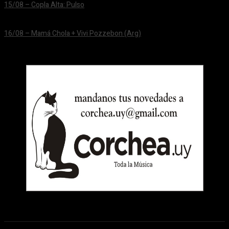
15/08 – Copla Alta: Pulso
24/06/2026
16/08 – Mamá Chola + Vivi Pozzebon (Arg)
24/06/2026