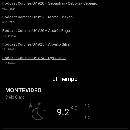
Podcast Corchea UY #28 – Sebastián «Cebolla» Cebreiro
09/11/2024
Podcast Corchea UY #27 – Marcel Chaves
05/11/2024
Podcast Corchea UY #26 – Andrés Rega
29/10/2024
Podcast Corchea UY #25 – Alberto Silva
22/10/2024
Podcast Corchea UY #24 – Lys Gainza
15/10/2024
El Tiempo
MONTEVIDEO
Cielo Claro
°
9.2
°
C
9.2
°
8.2