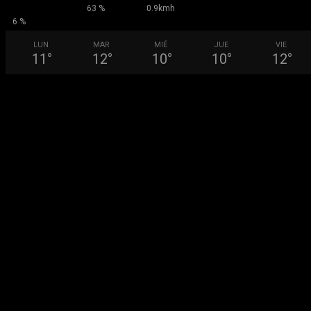
63 %
0.9kmh
6 %
LUN
MAR
MIÉ
JUE
VIE
11
°
12
°
10
°
10
°
12
°