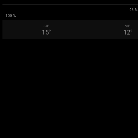
96 %
100 %
JUE
VIE
15
°
12
°