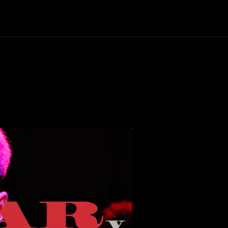
+Cartelera
Notas
Comunidad
Discos
Vid