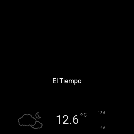
El Tiempo
°
12.6
°
C
12.6
°
12.6