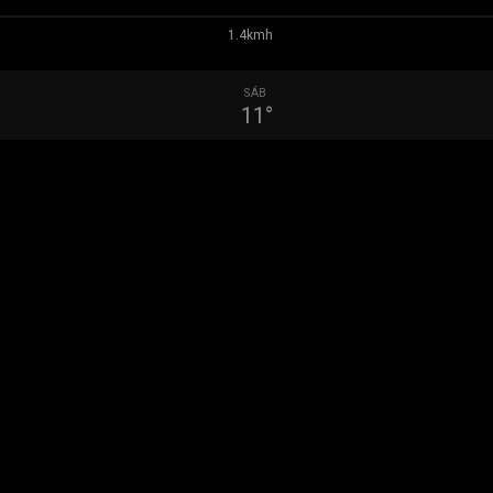
1.4kmh
SÁB
11
°