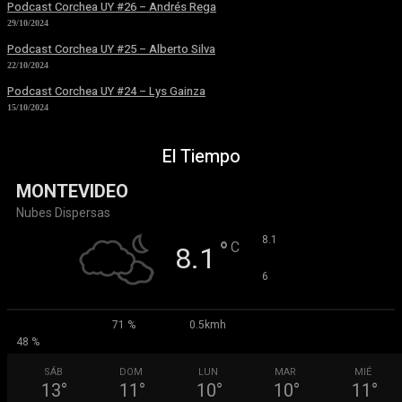
Podcast Corchea UY #26 – Andrés Rega
29/10/2024
Podcast Corchea UY #25 – Alberto Silva
22/10/2024
Podcast Corchea UY #24 – Lys Gainza
15/10/2024
El Tiempo
MONTEVIDEO
Nubes Dispersas
°
8.1
°
C
8.1
°
6
71 %
0.5kmh
48 %
SÁB
DOM
LUN
MAR
MIÉ
13
°
11
°
10
°
10
°
11
°